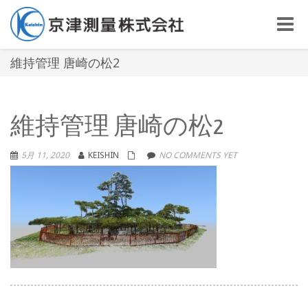
Toggle
naviga
維持管理 唐崎の松2
維持管理 唐崎の松2
5月 11, 2020
KEISHIN
NO COMMENTS YET